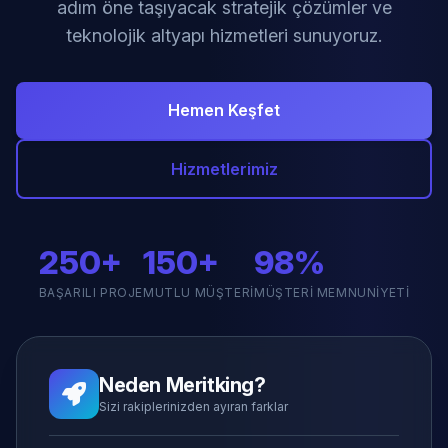
adım öne taşıyacak stratejik çözümler ve
teknolojik altyapı hizmetleri sunuyoruz.
Hemen Keşfet
Hizmetlerimiz
250+
150+
98%
BAŞARILI PROJE
MUTLU MÜŞTERI
MÜŞTERI MEMNUNIYETI
Neden Meritking?
Sizi rakiplerinizden ayıran farklar