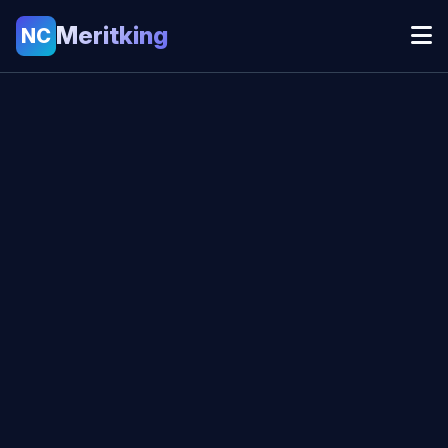
Meritking
NC