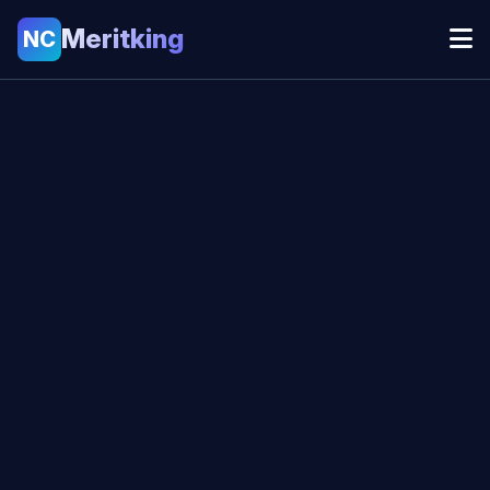
Meritking
NC