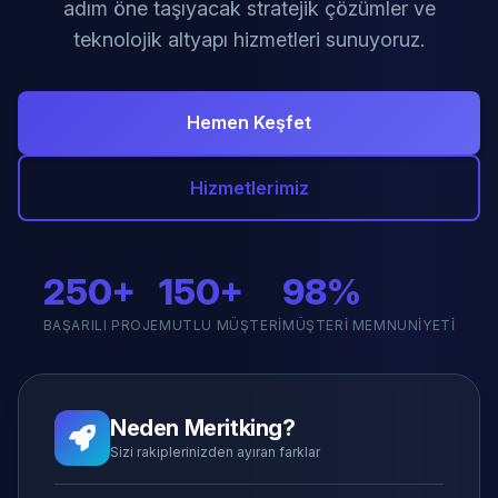
adım öne taşıyacak stratejik çözümler ve
teknolojik altyapı hizmetleri sunuyoruz.
Hemen Keşfet
Hizmetlerimiz
250+
150+
98%
BAŞARILI PROJE
MUTLU MÜŞTERI
MÜŞTERI MEMNUNIYETI
Neden Meritking?
Sizi rakiplerinizden ayıran farklar