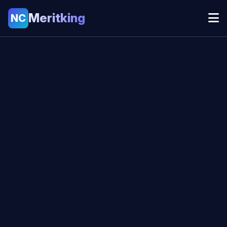
Meritking
NC