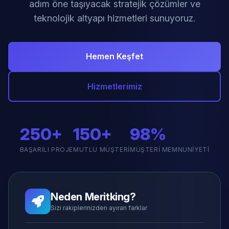
adım öne taşıyacak stratejik çözümler ve
teknolojik altyapı hizmetleri sunuyoruz.
Hemen Keşfet
Hizmetlerimiz
250+
150+
98%
BAŞARILI PROJE
MUTLU MÜŞTERI
MÜŞTERI MEMNUNIYETI
Neden Meritking?
Sizi rakiplerinizden ayıran farklar