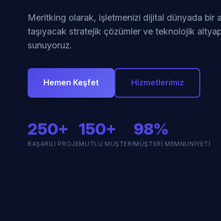
Meritking olarak, işletmenizi dijital dünyada bir
taşıyacak stratejik çözümler ve teknolojik altyap
sunuyoruz.
Hemen Keşfet
Hizmetlerimiz
250+
150+
98%
BAŞARILI PROJE
MUTLU MÜŞTERI
MÜŞTERI MEMNUNIYETI