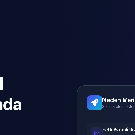
l
ada
Neden Meri
Sizi rakiplerinizden
%45 Verimlilik 