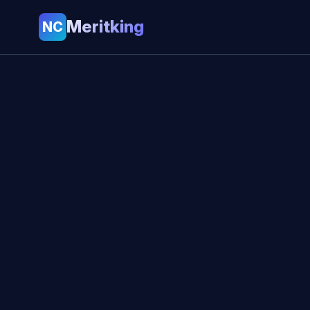
Meritking
NC