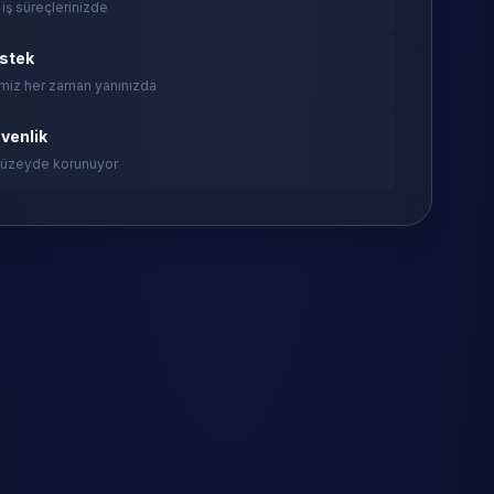
 iş süreçlerinizde
estek
miz her zaman yanınızda
venlik
 düzeyde korunuyor