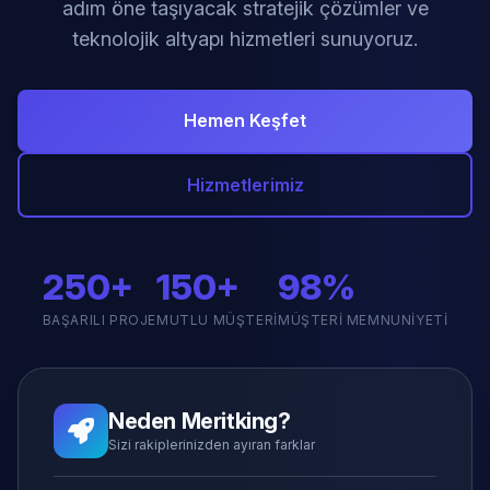
adım öne taşıyacak stratejik çözümler ve
teknolojik altyapı hizmetleri sunuyoruz.
Hemen Keşfet
Hizmetlerimiz
250+
150+
98%
BAŞARILI PROJE
MUTLU MÜŞTERI
MÜŞTERI MEMNUNIYETI
Neden Meritking?
Sizi rakiplerinizden ayıran farklar