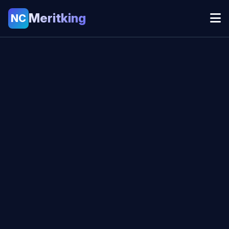
Meritking
NC