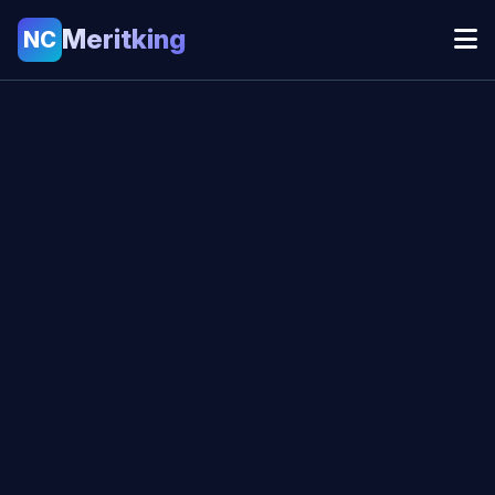
Meritking
NC