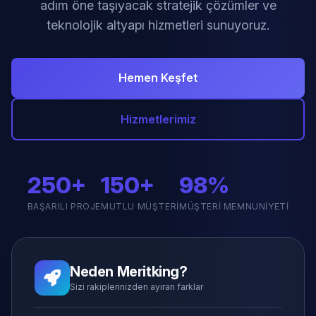
adım öne taşıyacak stratejik çözümler ve
teknolojik altyapı hizmetleri sunuyoruz.
Hemen Keşfet
Hizmetlerimiz
250+
150+
98%
BAŞARILI PROJE
MUTLU MÜŞTERI
MÜŞTERI MEMNUNIYETI
Neden Meritking?
Sizi rakiplerinizden ayıran farklar