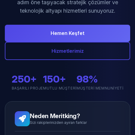
adım öne taşıyacak stratejik çözümler ve
teknolojik altyapı hizmetleri sunuyoruz.
Hemen Keşfet
Hizmetlerimiz
250+
150+
98%
BAŞARILI PROJE
MUTLU MÜŞTERI
MÜŞTERI MEMNUNIYETI
Neden Meritking?
Sizi rakiplerinizden ayıran farklar