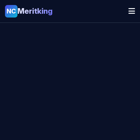
Meritking
NC