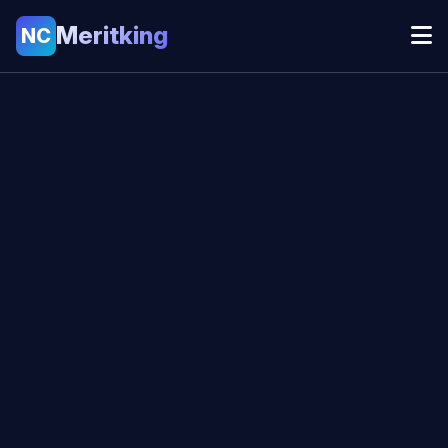
Meritking
NC