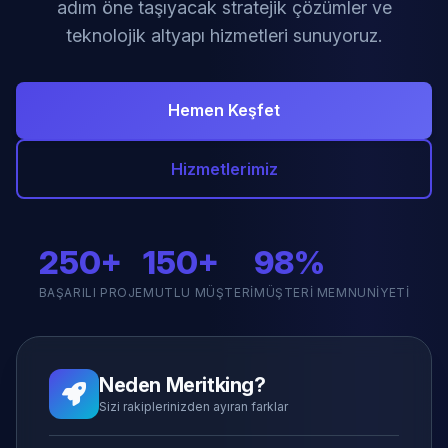
adım öne taşıyacak stratejik çözümler ve
teknolojik altyapı hizmetleri sunuyoruz.
Hemen Keşfet
Hizmetlerimiz
250+
150+
98%
BAŞARILI PROJE
MUTLU MÜŞTERI
MÜŞTERI MEMNUNIYETI
Neden Meritking?
Sizi rakiplerinizden ayıran farklar