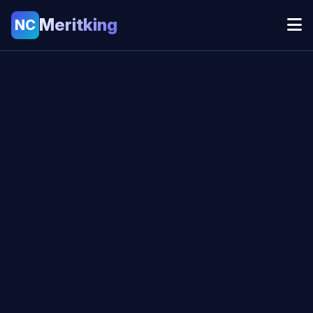
Meritking
NC