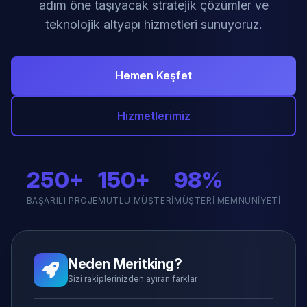
adım öne taşıyacak stratejik çözümler ve
teknolojik altyapı hizmetleri sunuyoruz.
Hemen Keşfet
Hizmetlerimiz
250+
150+
98%
BAŞARILI PROJE
MUTLU MÜŞTERI
MÜŞTERI MEMNUNIYETI
Neden Meritking?
Sizi rakiplerinizden ayıran farklar