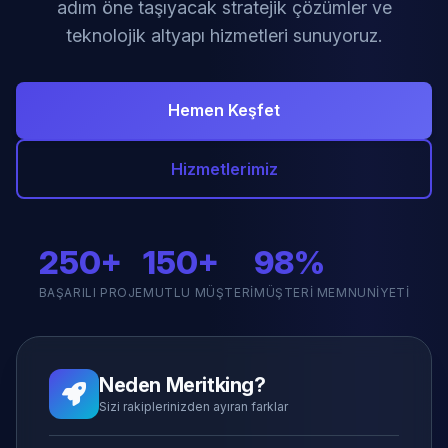
adım öne taşıyacak stratejik çözümler ve
teknolojik altyapı hizmetleri sunuyoruz.
Hemen Keşfet
Hizmetlerimiz
250+
150+
98%
BAŞARILI PROJE
MUTLU MÜŞTERI
MÜŞTERI MEMNUNIYETI
Neden Meritking?
Sizi rakiplerinizden ayıran farklar