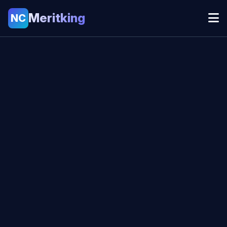
Meritking
NC