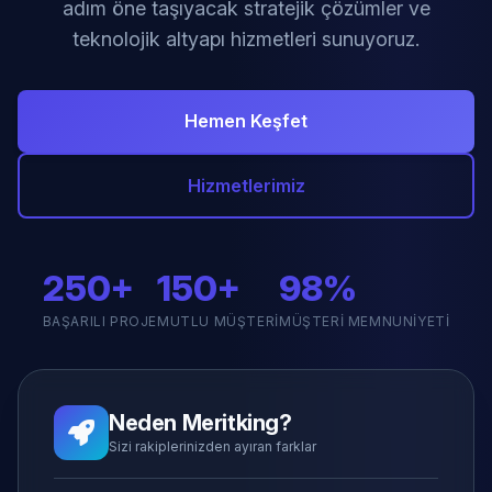
adım öne taşıyacak stratejik çözümler ve
teknolojik altyapı hizmetleri sunuyoruz.
Hemen Keşfet
Hizmetlerimiz
250+
150+
98%
BAŞARILI PROJE
MUTLU MÜŞTERI
MÜŞTERI MEMNUNIYETI
Neden Meritking?
Sizi rakiplerinizden ayıran farklar