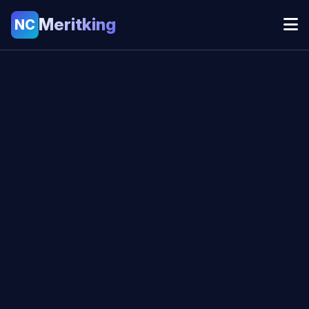
Meritking
NC