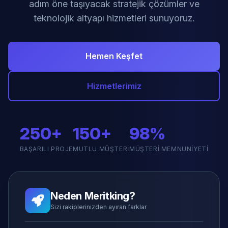
adım öne taşıyacak stratejik çözümler ve
teknolojik altyapı hizmetleri sunuyoruz.
Hemen Keşfet
Hizmetlerimiz
250+
150+
98%
BAŞARILI PROJE
MUTLU MÜŞTERI
MÜŞTERI MEMNUNIYETI
Neden Meritking?
Sizi rakiplerinizden ayıran farklar