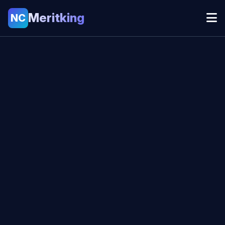
Meritking
NC