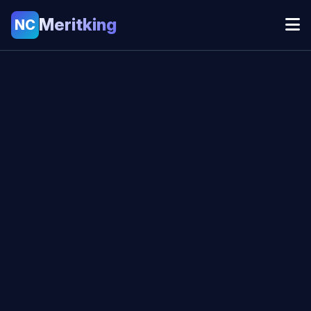
Meritking
NC