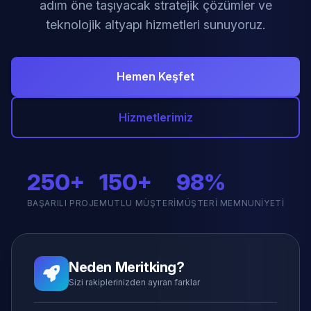
adım öne taşıyacak stratejik çözümler ve
teknolojik altyapı hizmetleri sunuyoruz.
Hemen Keşfet
Hizmetlerimiz
250+
150+
98%
BAŞARILI PROJE
MUTLU MÜŞTERI
MÜŞTERI MEMNUNIYETI
Neden Meritking?
Sizi rakiplerinizden ayıran farklar