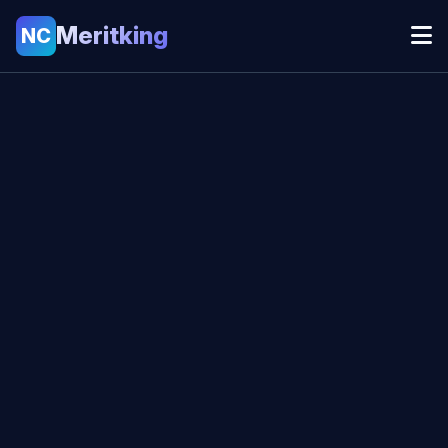
Meritking
NC