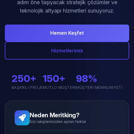
adım öne taşıyacak stratejik çözümler ve
teknolojik altyapı hizmetleri sunuyoruz.
Hemen Keşfet
Hizmetlerimiz
250+
150+
98%
BAŞARILI PROJE
MUTLU MÜŞTERI
MÜŞTERI MEMNUNIYETI
Neden Meritking?
Sizi rakiplerinizden ayıran farklar