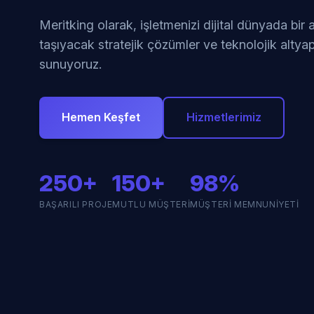
Meritking olarak, işletmenizi dijital dünyada bir
taşıyacak stratejik çözümler ve teknolojik altyap
sunuyoruz.
Hemen Keşfet
Hizmetlerimiz
250+
150+
98%
BAŞARILI PROJE
MUTLU MÜŞTERI
MÜŞTERI MEMNUNIYETI