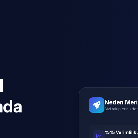
l
ada
Neden Meri
Sizi rakiplerinizden
%45 Verimlilik 