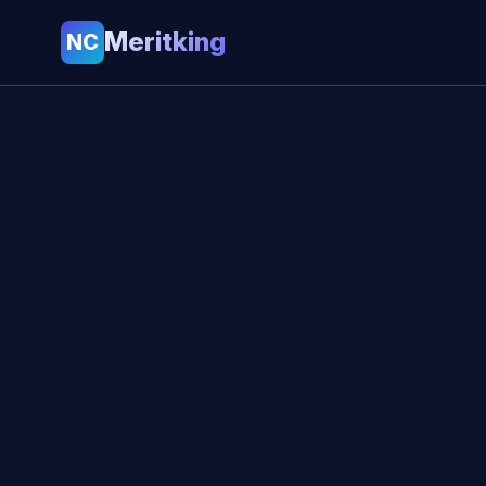
Meritking
NC