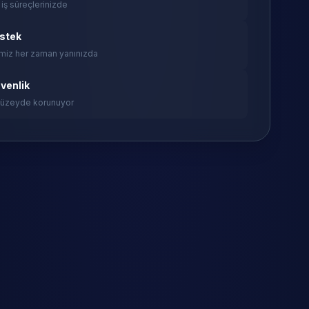
 iş süreçlerinizde
estek
miz her zaman yanınızda
venlik
 düzeyde korunuyor