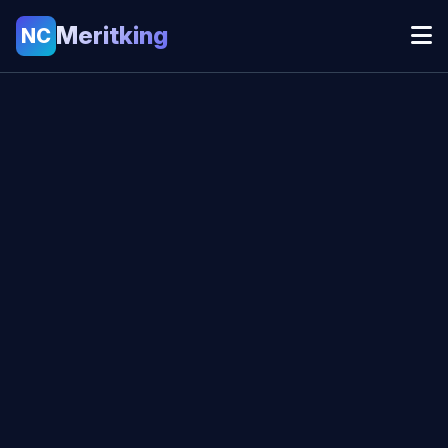
Meritking
NC