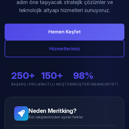
adım öne taşıyacak stratejik çözümler ve
teknolojik altyapı hizmetleri sunuyoruz.
Hemen Keşfet
Hizmetlerimiz
250+
150+
98%
BAŞARILI PROJE
MUTLU MÜŞTERI
MÜŞTERI MEMNUNIYETI
Neden Meritking?
Sizi rakiplerinizden ayıran farklar