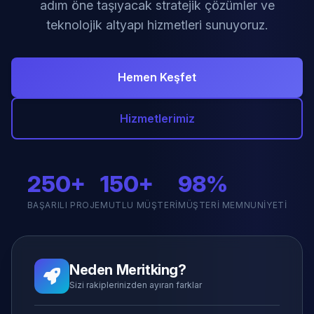
adım öne taşıyacak stratejik çözümler ve
teknolojik altyapı hizmetleri sunuyoruz.
Hemen Keşfet
Hizmetlerimiz
250+
150+
98%
BAŞARILI PROJE
MUTLU MÜŞTERI
MÜŞTERI MEMNUNIYETI
Neden Meritking?
Sizi rakiplerinizden ayıran farklar