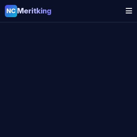
Meritking
NC