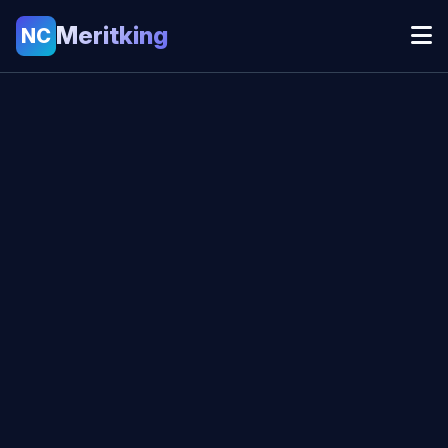
Meritking
NC