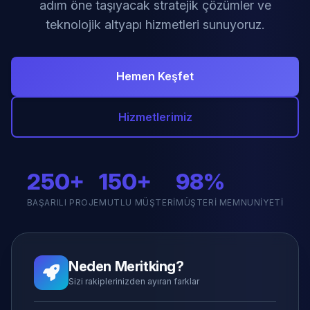
adım öne taşıyacak stratejik çözümler ve
teknolojik altyapı hizmetleri sunuyoruz.
Hemen Keşfet
Hizmetlerimiz
250+
150+
98%
BAŞARILI PROJE
MUTLU MÜŞTERI
MÜŞTERI MEMNUNIYETI
Neden Meritking?
Sizi rakiplerinizden ayıran farklar