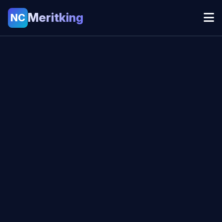
Meritking
NC