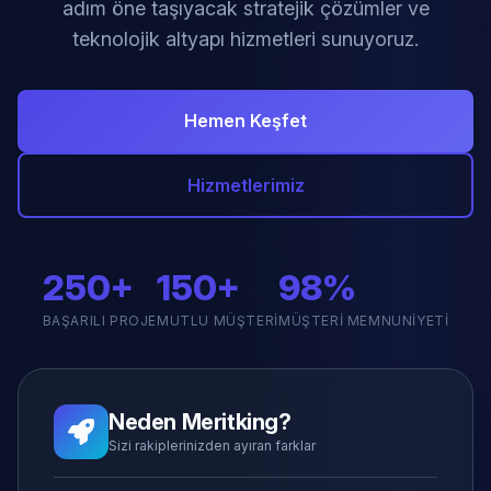
adım öne taşıyacak stratejik çözümler ve
teknolojik altyapı hizmetleri sunuyoruz.
Hemen Keşfet
Hizmetlerimiz
250+
150+
98%
BAŞARILI PROJE
MUTLU MÜŞTERI
MÜŞTERI MEMNUNIYETI
Neden Meritking?
Sizi rakiplerinizden ayıran farklar