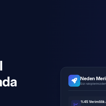
l
ada
Neden Meri
Sizi rakiplerinizden
%45 Verimlilik 