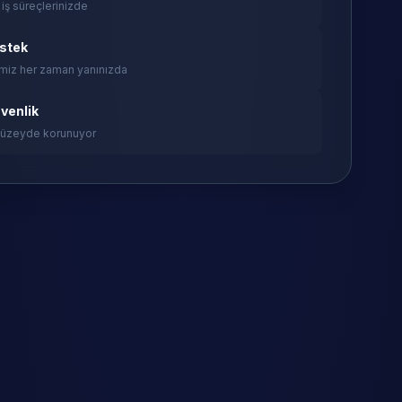
 iş süreçlerinizde
estek
miz her zaman yanınızda
venlik
 düzeyde korunuyor