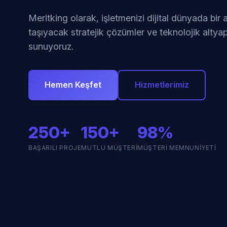
Meritking olarak, işletmenizi dijital dünyada bir
taşıyacak stratejik çözümler ve teknolojik altyap
sunuyoruz.
Hemen Keşfet
Hizmetlerimiz
250+
150+
98%
BAŞARILI PROJE
MUTLU MÜŞTERI
MÜŞTERI MEMNUNIYETI