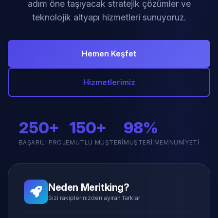
adım öne taşıyacak stratejik çözümler ve
teknolojik altyapı hizmetleri sunuyoruz.
Hemen Keşfet
Hizmetlerimiz
250+
150+
98%
BAŞARILI PROJE
MUTLU MÜŞTERI
MÜŞTERI MEMNUNIYETI
Neden Meritking?
Sizi rakiplerinizden ayıran farklar