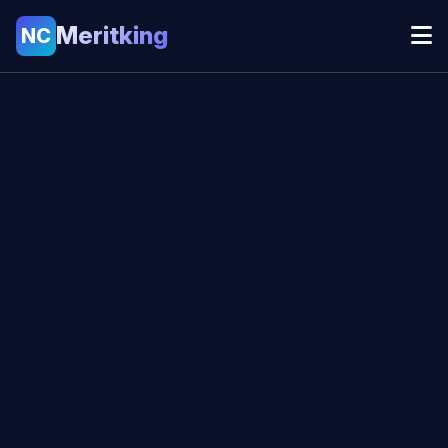
Meritking
NC