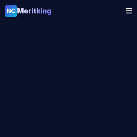
Meritking
NC