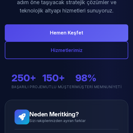
adım öne taşıyacak stratejik çözümler ve
teknolojik altyapı hizmetleri sunuyoruz.
Hemen Keşfet
Hizmetlerimiz
250+
150+
98%
BAŞARILI PROJE
MUTLU MÜŞTERI
MÜŞTERI MEMNUNIYETI
Neden Meritking?
Sizi rakiplerinizden ayıran farklar