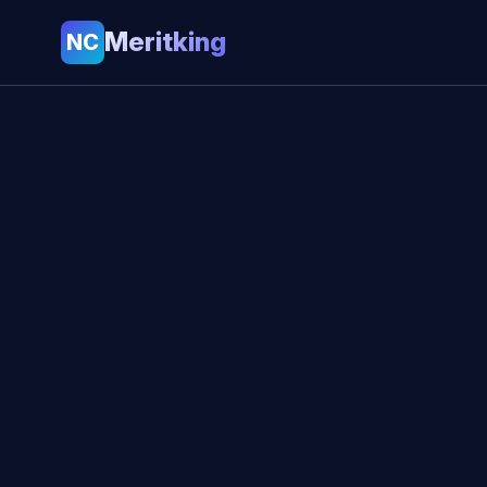
Meritking
NC