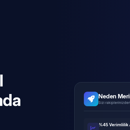
l
ada
Neden Meri
Sizi rakiplerinizden
%45 Verimlilik 