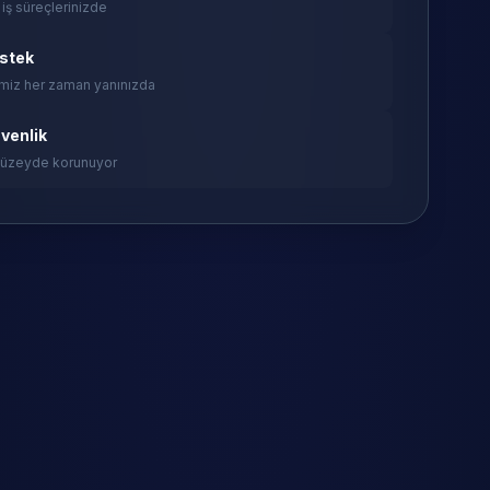
 iş süreçlerinizde
estek
miz her zaman yanınızda
venlik
 düzeyde korunuyor