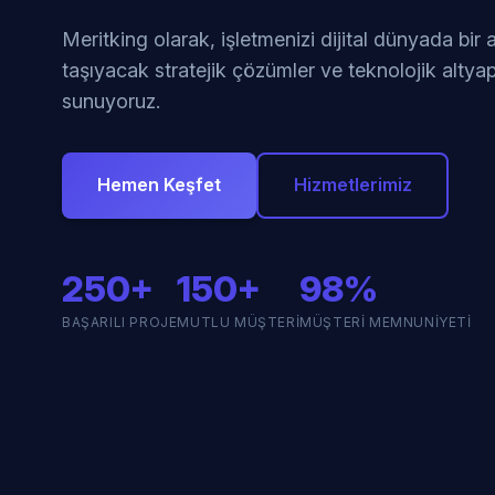
Meritking olarak, işletmenizi dijital dünyada bir
taşıyacak stratejik çözümler ve teknolojik altyap
sunuyoruz.
Hemen Keşfet
Hizmetlerimiz
250+
150+
98%
BAŞARILI PROJE
MUTLU MÜŞTERI
MÜŞTERI MEMNUNIYETI