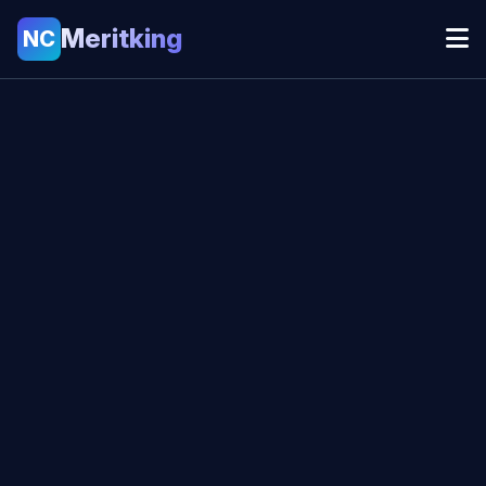
Meritking
NC