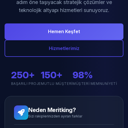
adım öne taşıyacak stratejik çözümler ve
teknolojik altyapı hizmetleri sunuyoruz.
Hemen Keşfet
Hizmetlerimiz
250+
150+
98%
BAŞARILI PROJE
MUTLU MÜŞTERI
MÜŞTERI MEMNUNIYETI
Neden Meritking?
Sizi rakiplerinizden ayıran farklar