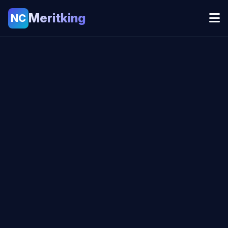
Meritking
NC