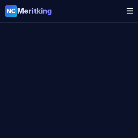
Meritking
NC