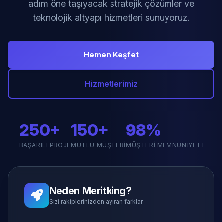
adım öne taşıyacak stratejik çözümler ve
teknolojik altyapı hizmetleri sunuyoruz.
Hemen Keşfet
Hizmetlerimiz
250+
150+
98%
BAŞARILI PROJE
MUTLU MÜŞTERI
MÜŞTERI MEMNUNIYETI
Neden Meritking?
Sizi rakiplerinizden ayıran farklar