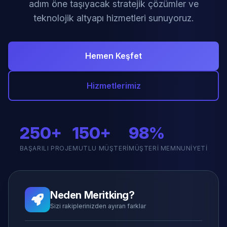
adım öne taşıyacak stratejik çözümler ve
teknolojik altyapı hizmetleri sunuyoruz.
Hemen Keşfet
Hizmetlerimiz
250+
150+
98%
BAŞARILI PROJE
MUTLU MÜŞTERI
MÜŞTERI MEMNUNIYETI
Neden Meritking?
Sizi rakiplerinizden ayıran farklar