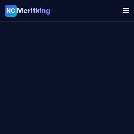
Meritking
NC