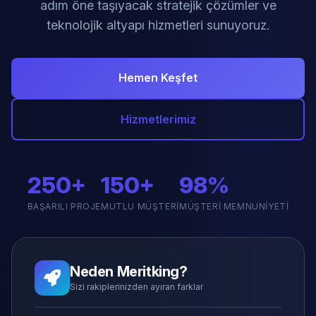
adım öne taşıyacak stratejik çözümler ve
teknolojik altyapı hizmetleri sunuyoruz.
Hemen Keşfet
Hizmetlerimiz
250+
150+
98%
BAŞARILI PROJE
MUTLU MÜŞTERI
MÜŞTERI MEMNUNIYETI
Neden Meritking?
Sizi rakiplerinizden ayıran farklar