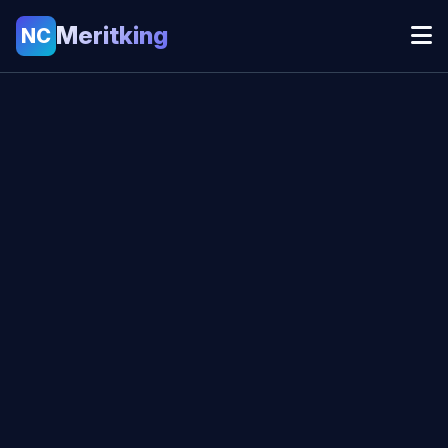
Meritking
NC