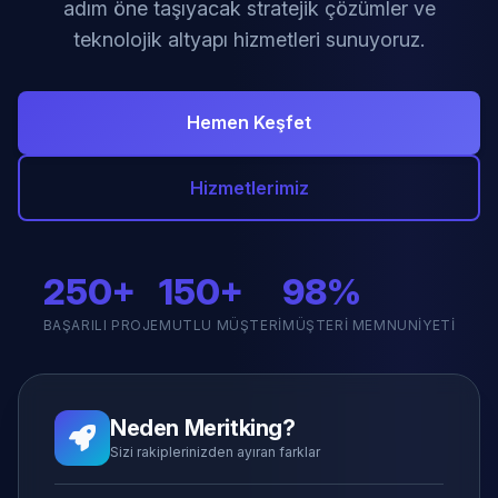
adım öne taşıyacak stratejik çözümler ve
teknolojik altyapı hizmetleri sunuyoruz.
Hemen Keşfet
Hizmetlerimiz
250+
150+
98%
BAŞARILI PROJE
MUTLU MÜŞTERI
MÜŞTERI MEMNUNIYETI
Neden Meritking?
Sizi rakiplerinizden ayıran farklar