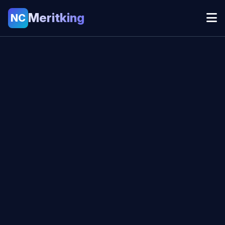
Meritking
NC