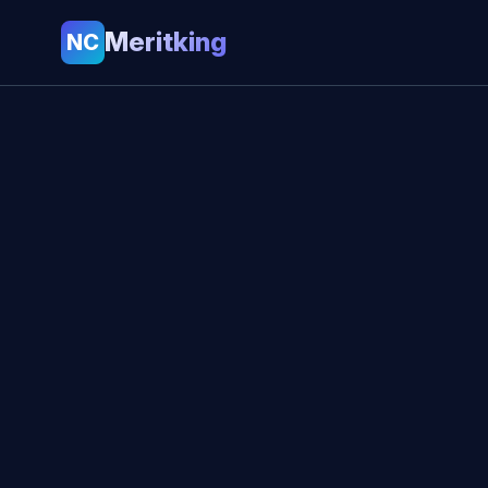
Meritking
NC