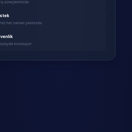
 iş süreçlerinizde
estek
miz her zaman yanınızda
venlik
 düzeyde korunuyor