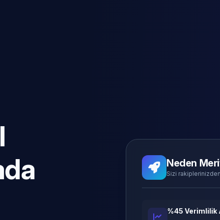
l
ada
Neden Meri
Sizi rakiplerinizden
%45 Verimlilik 