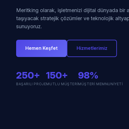
Meritking olarak, işletmenizi dijital dünyada bir
taşıyacak stratejik çözümler ve teknolojik altyap
sunuyoruz.
Hemen Keşfet
Hizmetlerimiz
250+
150+
98%
BAŞARILI PROJE
MUTLU MÜŞTERI
MÜŞTERI MEMNUNIYETI