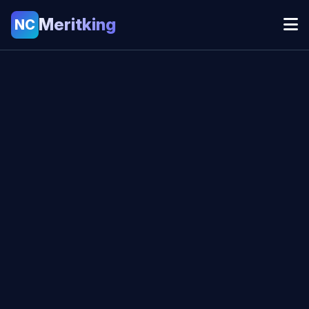
Meritking
NC