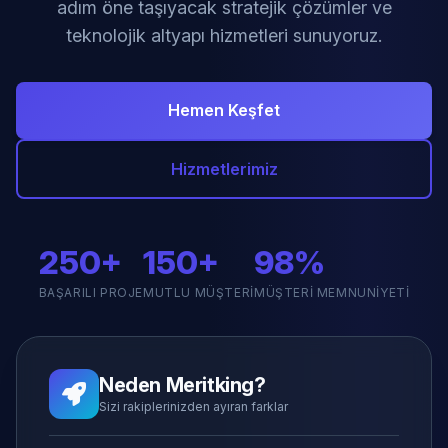
adım öne taşıyacak stratejik çözümler ve
teknolojik altyapı hizmetleri sunuyoruz.
Hemen Keşfet
Hizmetlerimiz
250+
150+
98%
BAŞARILI PROJE
MUTLU MÜŞTERI
MÜŞTERI MEMNUNIYETI
Neden Meritking?
Sizi rakiplerinizden ayıran farklar