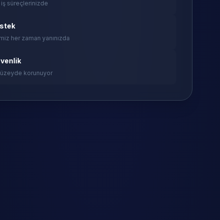
 iş süreçlerinizde
estek
miz her zaman yanınızda
venlik
 düzeyde korunuyor