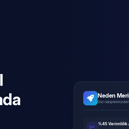
l
ada
Neden Meri
Sizi rakiplerinizden
%45 Verimlilik 