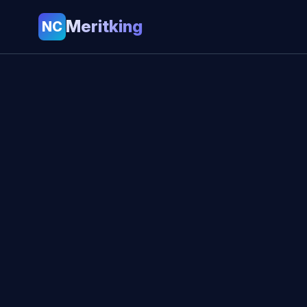
Meritking
NC