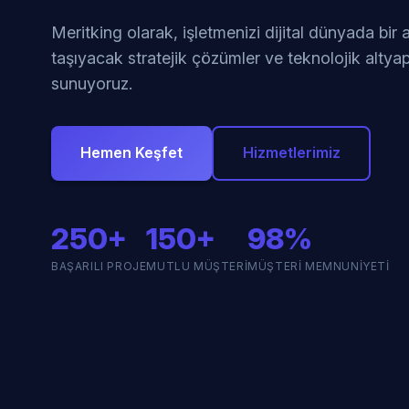
Meritking olarak, işletmenizi dijital dünyada bir
taşıyacak stratejik çözümler ve teknolojik altyap
sunuyoruz.
Hemen Keşfet
Hizmetlerimiz
250+
150+
98%
BAŞARILI PROJE
MUTLU MÜŞTERI
MÜŞTERI MEMNUNIYETI