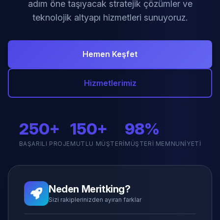
adım öne taşıyacak stratejik çözümler ve
teknolojik altyapı hizmetleri sunuyoruz.
Hemen Keşfet
Hizmetlerimiz
250+
150+
98%
BAŞARILI PROJE
MUTLU MÜŞTERI
MÜŞTERI MEMNUNIYETI
Neden Meritking?
Sizi rakiplerinizden ayıran farklar