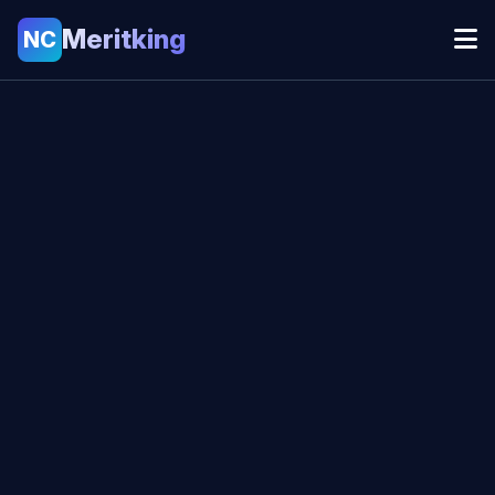
Meritking
NC