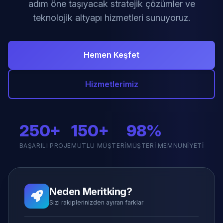
adım öne taşıyacak stratejik çözümler ve
teknolojik altyapı hizmetleri sunuyoruz.
Hemen Keşfet
Hizmetlerimiz
250+
150+
98%
BAŞARILI PROJE
MUTLU MÜŞTERI
MÜŞTERI MEMNUNIYETI
Neden Meritking?
Sizi rakiplerinizden ayıran farklar