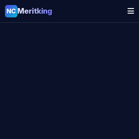
Meritking
NC