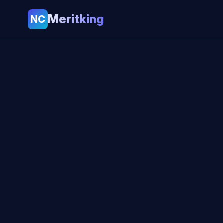
Meritking
NC