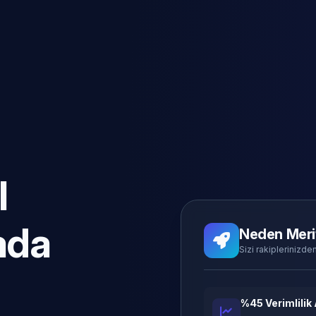
l
ada
Neden Meri
Sizi rakiplerinizden
%45 Verimlilik 