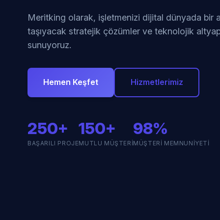
Meritking olarak, işletmenizi dijital dünyada bir
taşıyacak stratejik çözümler ve teknolojik altyap
sunuyoruz.
Hemen Keşfet
Hizmetlerimiz
250+
150+
98%
BAŞARILI PROJE
MUTLU MÜŞTERI
MÜŞTERI MEMNUNIYETI