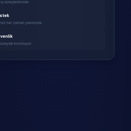
 iş süreçlerinizde
estek
miz her zaman yanınızda
venlik
 düzeyde korunuyor