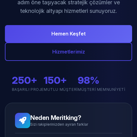
adım öne taşıyacak stratejik çözümler ve
teknolojik altyapı hizmetleri sunuyoruz.
Hemen Keşfet
Hizmetlerimiz
250+
150+
98%
BAŞARILI PROJE
MUTLU MÜŞTERI
MÜŞTERI MEMNUNIYETI
Neden Meritking?
Sizi rakiplerinizden ayıran farklar