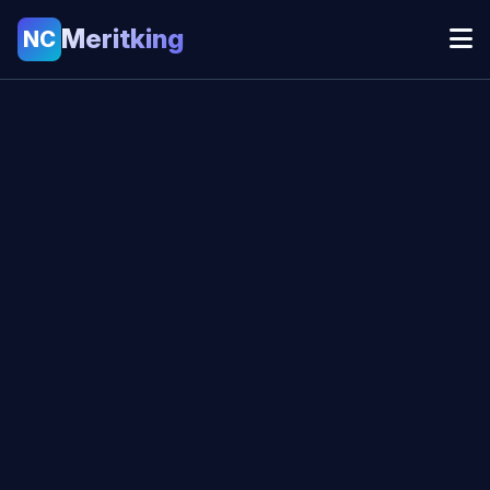
Meritking
NC