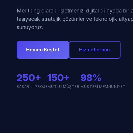
Meritking olarak, işletmenizi dijital dünyada bir
taşıyacak stratejik çözümler ve teknolojik altyap
sunuyoruz.
Hemen Keşfet
Hizmetlerimiz
250+
150+
98%
BAŞARILI PROJE
MUTLU MÜŞTERI
MÜŞTERI MEMNUNIYETI