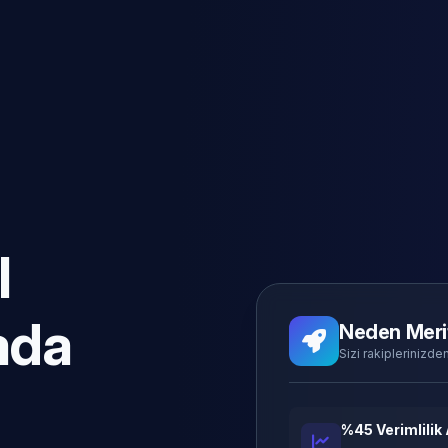
l
ada
Neden Meri
Sizi rakiplerinizden
%45 Verimlilik 