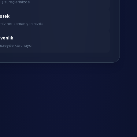
 iş süreçlerinizde
estek
miz her zaman yanınızda
venlik
 düzeyde korunuyor