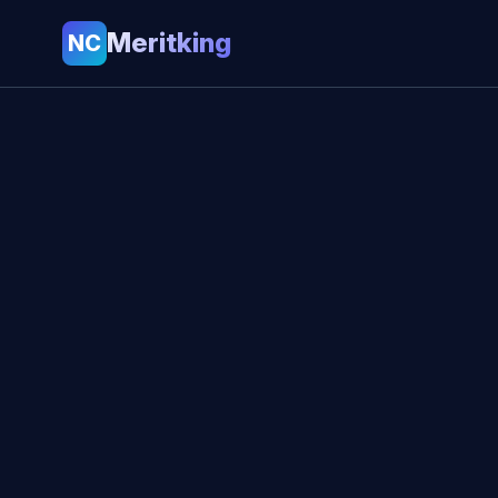
Meritking
NC