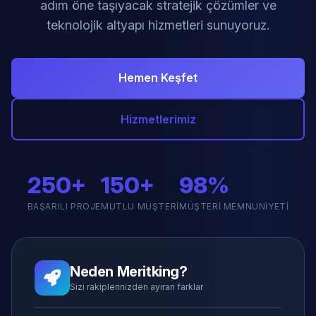
adım öne taşıyacak stratejik çözümler ve
teknolojik altyapı hizmetleri sunuyoruz.
Hemen Keşfet
Hizmetlerimiz
250+
150+
98%
BAŞARILI PROJE
MUTLU MÜŞTERI
MÜŞTERI MEMNUNIYETI
Neden Meritking?
Sizi rakiplerinizden ayıran farklar