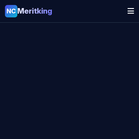
Meritking
NC