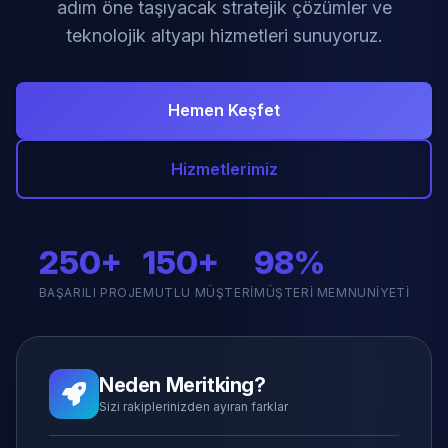
adım öne taşıyacak stratejik çözümler ve
teknolojik altyapı hizmetleri sunuyoruz.
Hemen Keşfet
Hizmetlerimiz
250+
150+
98%
BAŞARILI PROJE
MUTLU MÜŞTERI
MÜŞTERI MEMNUNIYETI
Neden Meritking?
Sizi rakiplerinizden ayıran farklar