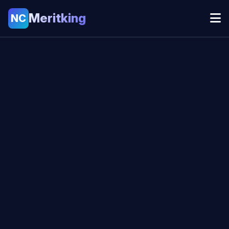
Meritking
NC