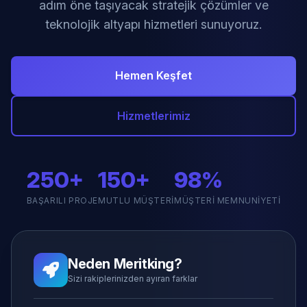
adım öne taşıyacak stratejik çözümler ve
teknolojik altyapı hizmetleri sunuyoruz.
Hemen Keşfet
Hizmetlerimiz
250+
150+
98%
BAŞARILI PROJE
MUTLU MÜŞTERI
MÜŞTERI MEMNUNIYETI
Neden Meritking?
Sizi rakiplerinizden ayıran farklar