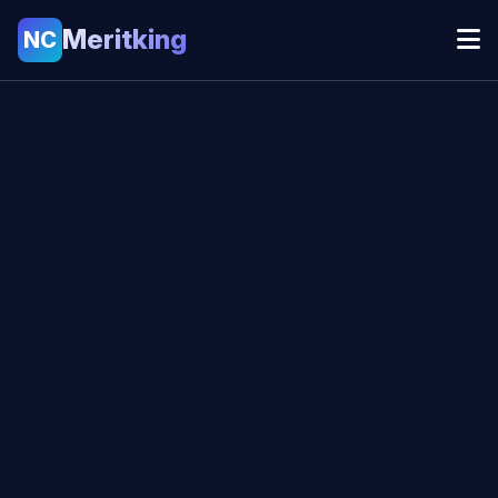
Meritking
NC