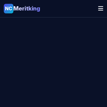
Meritking
NC