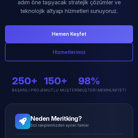
adım öne taşıyacak stratejik çözümler ve
teknolojik altyapı hizmetleri sunuyoruz.
Hemen Keşfet
Hizmetlerimiz
250+
150+
98%
BAŞARILI PROJE
MUTLU MÜŞTERI
MÜŞTERI MEMNUNIYETI
Neden Meritking?
Sizi rakiplerinizden ayıran farklar