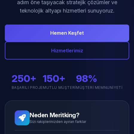
adım öne taşıyacak stratejik çözümler ve
teknolojik altyapı hizmetleri sunuyoruz.
Hemen Keşfet
Hizmetlerimiz
250+
150+
98%
BAŞARILI PROJE
MUTLU MÜŞTERI
MÜŞTERI MEMNUNIYETI
Neden Meritking?
Sizi rakiplerinizden ayıran farklar