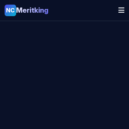
Meritking
NC