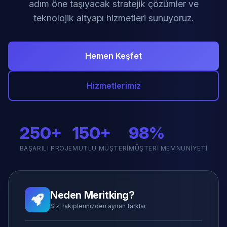
adım öne taşıyacak stratejik çözümler ve
teknolojik altyapı hizmetleri sunuyoruz.
Hemen Keşfet
Hizmetlerimiz
250+
150+
98%
BAŞARILI PROJE
MUTLU MÜŞTERI
MÜŞTERI MEMNUNIYETI
Neden Meritking?
Sizi rakiplerinizden ayıran farklar