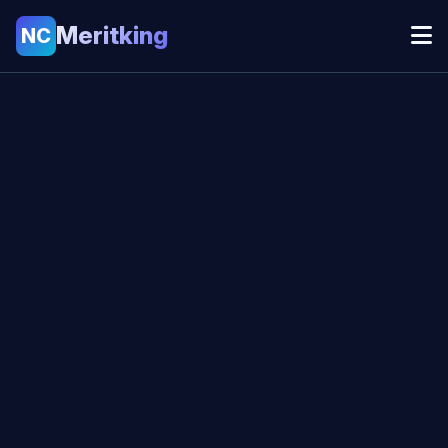
Meritking
NC