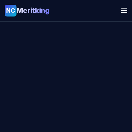
Meritking
NC