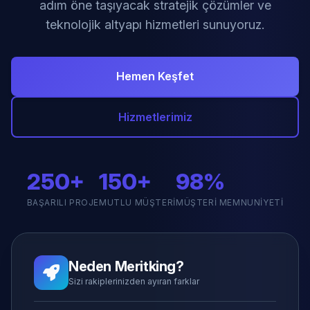
adım öne taşıyacak stratejik çözümler ve
teknolojik altyapı hizmetleri sunuyoruz.
Hemen Keşfet
Hizmetlerimiz
250+
150+
98%
BAŞARILI PROJE
MUTLU MÜŞTERI
MÜŞTERI MEMNUNIYETI
Neden Meritking?
Sizi rakiplerinizden ayıran farklar