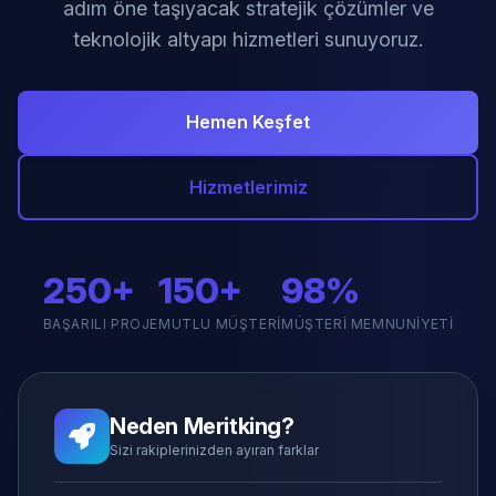
adım öne taşıyacak stratejik çözümler ve
teknolojik altyapı hizmetleri sunuyoruz.
Hemen Keşfet
Hizmetlerimiz
250+
150+
98%
BAŞARILI PROJE
MUTLU MÜŞTERI
MÜŞTERI MEMNUNIYETI
Neden Meritking?
Sizi rakiplerinizden ayıran farklar