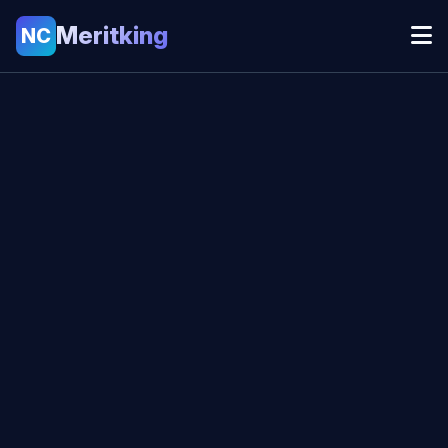
Meritking
NC