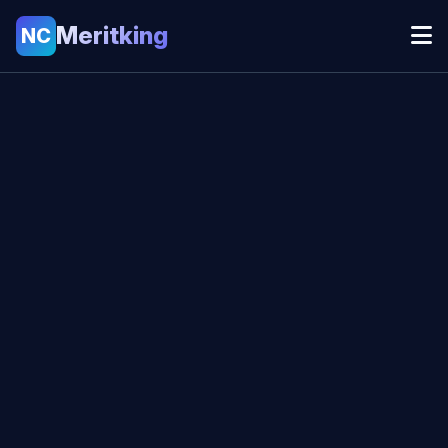
Meritking
NC