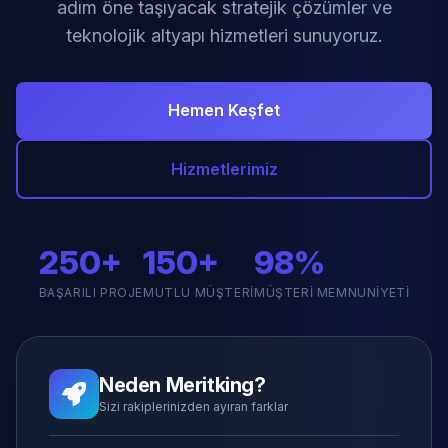
adım öne taşıyacak stratejik çözümler ve
teknolojik altyapı hizmetleri sunuyoruz.
Hemen Keşfet
Hizmetlerimiz
250+
150+
98%
BAŞARILI PROJE
MUTLU MÜŞTERI
MÜŞTERI MEMNUNIYETI
Neden Meritking?
Sizi rakiplerinizden ayıran farklar